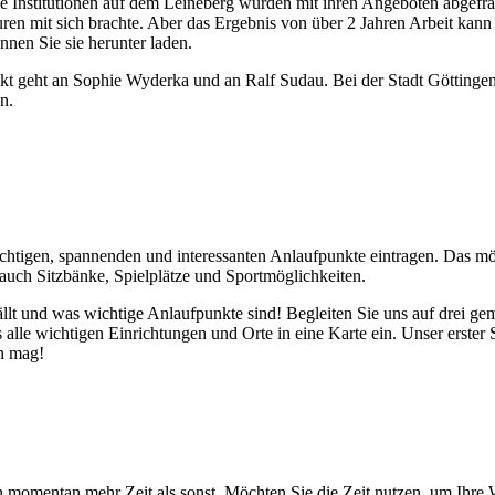
le Institutionen auf dem Leineberg wurden mit ihren Angeboten abgefragt
 mit sich brachte. Aber das Ergebnis von über 2 Jahren Arbeit kann s
nen Sie sie herunter laden.
ekt geht an Sophie Wyderka und an Ralf Sudau. Bei der Stadt Göttinge
n.
 wichtigen, spannenden und interessanten Anlaufpunkte eintragen. Das m
auch Sitzbänke, Spielplätze und Sportmöglichkeiten.
llt und was wichtige Anlaufpunkte sind! Begleiten Sie uns auf drei g
alle wichtigen Einrichtungen und Orte in eine Karte ein. Unser erster 
n mag!
 momentan mehr Zeit als sonst. Möchten Sie die Zeit nutzen, um Ihre 