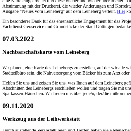
eine Karte eingearbeitet und diese wieder und wieder überarbeitet. Al
Abstimmung mit der Druckerei, die wieder Änderungen und Korrekturen
Ausgabe "Neues vom Leineberg" auf dem Leineberg verteilt.
Hier
kön
Ein besonderer Dank für das ehrenamtliche Engagement für das Proj
Fachdienst Geoservice und Grundstücke der Stadt Göttingen bedanke
07.03.2022
Nachbarschaftskarte vom Leineberg
Wir planen, eine Karte des Leinebergs zu erstellen, auf der wir alle
Stadtteilbüro sein, die Nahversorgung vom Bäcker bis zum Arzt oder 
Helfen Sie uns und zeigen Sie uns, was Ihnen auf dem Leineberg gefä
Abschnitten des Leinebergs erschließen wollen und tragen Sie mit uns 
Sparkassen-Häuschen. Wir freuen uns über jede/n, der/die mitkomme
09.11.2020
Werkzeug aus der Leihwerkstatt
Durch ausfallende Veranstaltungen und Treffen haben viele Menschen