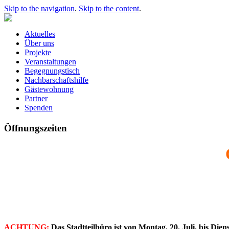
Skip to the navigation
.
Skip to the content
.
Aktuelles
Über uns
Projekte
Veranstaltungen
Begegnungstisch
Nachbarschaftshilfe
Gästewohnung
Partner
Spenden
Öffnungszeiten
ACHTUNG:
Das Stadtteilbüro ist von Montag, 20. Juli, bis Di