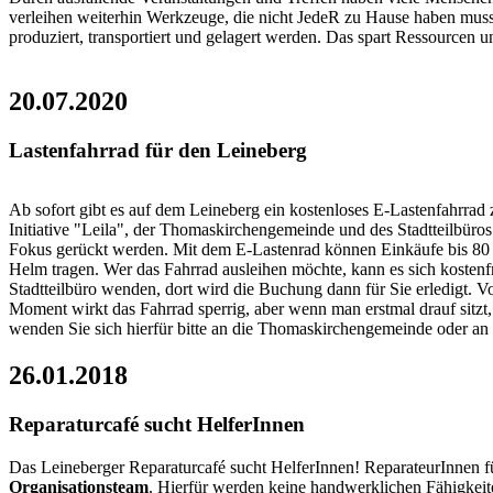
verleihen weiterhin Werkzeuge, die nicht JedeR zu Hause haben mus
produziert, transportiert und gelagert werden. Das spart Ressourcen u
20.07.2020
Lastenfahrrad für den Leineberg
Ab sofort gibt es auf dem Leineberg ein kostenloses E-Lastenfahrr
Initiative "Leila", der Thomaskirchengemeinde und des Stadtteilbüro
Fokus gerückt werden.
Mit dem E-Lastenrad können Einkäufe bis 80 kg
Helm tragen. Wer das Fahrrad ausleihen möchte, kann es sich kostenf
Stadtteilbüro wenden, dort wird die Buchung dann für Sie erledigt. V
Moment wirkt das Fahrrad sperrig, aber wenn man erstmal drauf sitzt
wenden Sie sich hierfür bitte an die Thomaskirchengemeinde oder an 
26.01.2018
Reparaturcafé sucht HelferInnen
Das Leineberger Reparaturcafé sucht HelferInnen! ReparateurInnen f
Organisationsteam
. Hierfür werden keine handwerklichen Fähigkeit