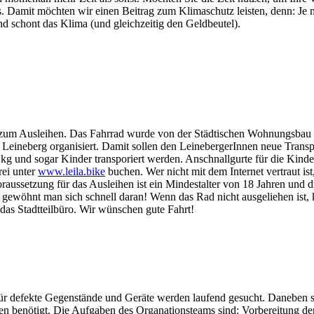
s. Damit möchten wir einen Beitrag zum Klimaschutz leisten, denn: 
nd schont das Klima (und gleichzeitig den Geldbeutel).
ad zum Ausleihen. Das Fahrrad wurde von der Städtischen Wohnungsbau
s Leineberg organisiert. Damit
sollen
den LeinebergerInnen neue Transp
 und sogar Kinder transporiert werden. Anschnallgurte für die Kinder s
rei unter
www.leila.bike
buchen. Wer nicht mit dem Internet vertraut is
oraussetzung für das Ausleihen ist ein Mindestalter von 18 Jahren und d
, gewöhnt man sich schnell daran! Wenn das Rad nicht ausgeliehen ist,
das Stadtteilbüro. Wir wünschen gute Fahrt!
ür defekte Gegenstände und Geräte werden laufend gesucht. Daneben s
en benötigt. Die Aufgaben des Organationsteams sind: Vorbereitung de