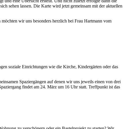
 und eine Übersicht erstellt. Und nicht zuletzt erfolgte dann die
ich sehen lassen. Die Karte wird jetzt gemeinsam mit der aktuellen
n möchten wir uns besonders herzlich bei Frau Hartmann vom
ögen soziale Einrichtungen wie die Kirche, Kindergärten oder das
emeinsamen Spaziergängen auf denen wir uns jeweils einen von drei
Spaziergang findet am 24. März um 16 Uhr statt. Treffpunkt ist das
Wohnung zu verschönern oder ein Bastelprojekt zu starten? Wir